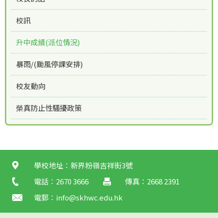
校訊
升中成績(派位情況)
暴雨/(颱風停課安排)
校友動向
榮真防止性騷擾政策
學校地址：新界粉嶺吉祥街3號
電話：2670 3666
傳真：2668 2391
電郵：
info@skhwc.edu.hk