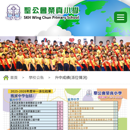
首頁
>
學校公告
>
升中成績(派位情況)