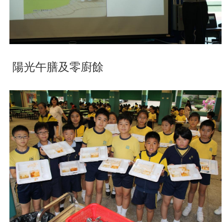
陽光午膳及零廚餘