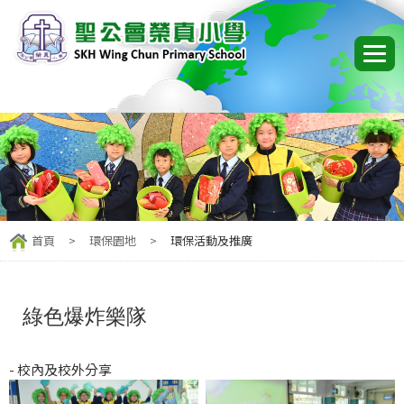
首頁
>
環保園地
>
環保活動及推廣
綠色爆炸樂隊
- 校內及校外分享