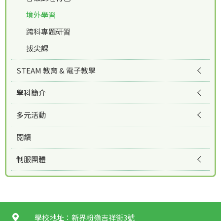
境外學習
跨科專題研習
拔尖課
STEAM 教育 & 電子教學
學科簡介
多元活動
閱讀
制服團體
學校地址：新界粉嶺吉祥街3號