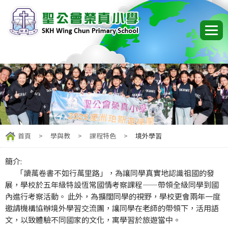
首頁
>
學與教
>
課程特色
>
境外學習
簡介:
「讀萬卷書不如行萬里路」，為讓同學真實地認識祖國的發
展，學校於五年級特設恆常國情考察課程——帶領全級同學到國
內進行考察活動。 此外，為擴闊同學的視野，學校更會兩年一度
邀請機構協辦境外學習交流團，讓同學在老師的帶領下，活用語
文，以致體驗不同國家的文化，寓學習於旅遊當中。