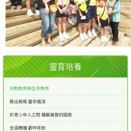
靈育培養
宗教教育與生命教育
跳出框框 靈命進深
於青少年人之間 擴展基督的國度
含淚撒種 歡呼收割