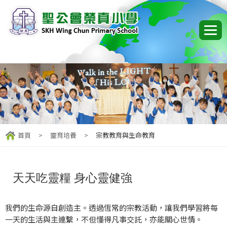
首頁
>
靈育培養
>
宗教教育與生命教育
天天吃靈糧 身心靈健強
我們的生命源自創造主。透過恆常的宗教活動，讓我們學習將每
一天的生活與主連繫，不但懂得凡事交託，亦能關心世情。