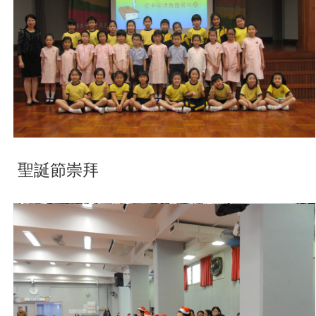
聖誕節崇拜