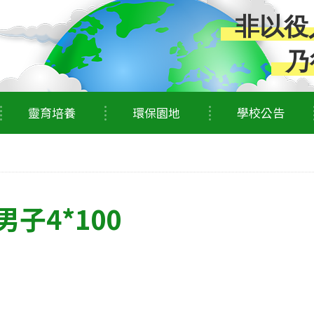
非以役
乃
靈育培養
環保園地
學校公告
子4*100