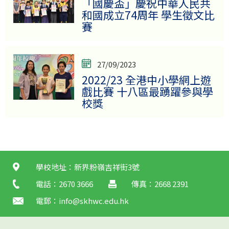
「國慶盃」慶祝中華人民共
和國成立74周年 學生徵文比
賽
27/09/2023
2022/23 全港中小學網上遊
戲比賽 十八區最踴躍參與學
校獎
學校地址：新界粉嶺吉祥街3號
電話：2670 3666
傳真：2668 2391
電郵：
info@skhwc.edu.hk