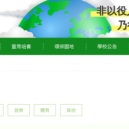
非以役
乃
靈育培養
環保園地
學校公告
音樂
體育
其他