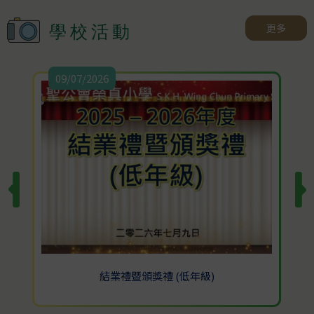
華夏盃 全國數學奧林匹克
邀請賽2026
更多
03/09/2025
學校活動
成績:
校長的話
二等獎及三等獎
09/07/2026
30/08/2025
友校游泳接力
2026年度升小全攻略
成績:
29/08/2025
24-25年度第二期校訊
北區優秀學生選舉
成績:
小學高小組 季軍
12/03/2025
2024-2025年度第一期校訊
結業禮暨頒獎禮 (低年級)
音樂薈萃 學校創藝作品
2026