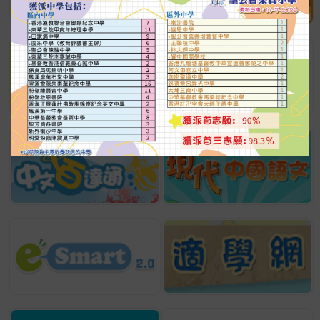
成績:
ボンド White Glue Art
Contest 2025
成績:
Merit
賽馬會女子青少年足球訓練
計劃 2025-26 第二階段 十
二歲以下組別 U12 七人比
賽（盃賽）
成績:
小學生創意美術比賽 初小
組
成績:
優異獎