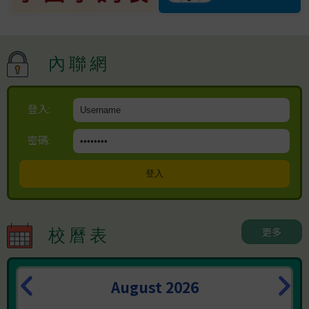
賽 12 歲以下單人等級賽
成績:
二等獎
內聯網
香港課外活動主任協會-香
港課外活動優秀學生表揚計
劃
登入:
成績:
密碼:
優秀學生表揚獎
北區小學校際游泳比賽
成績:
男丙50米自由泳冠軍
男丙50米背泳季軍
更多
校曆表
女丙50米自由泳季軍
女丙50米背泳季軍
女丙4x50米自由泳接力亞軍
August 2026
北區小學校際游泳比賽