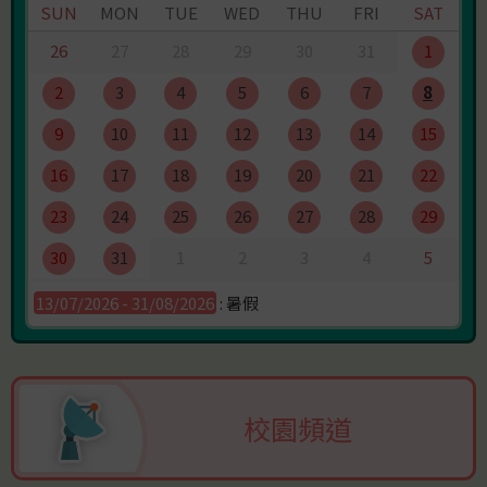
成績:
SUN
MON
TUE
WED
THU
FRI
SAT
女乙 50 米胸泳 季軍
26
27
28
29
30
31
1
女乙 50 米自由泳 殿軍
2
3
4
5
6
7
8
9
10
11
12
13
14
15
16
17
18
19
20
21
22
23
24
25
26
27
28
29
30
31
1
2
3
4
5
13/07/2026 - 31/08/2026
: 暑假
校園頻道