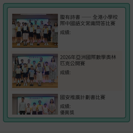
第77屆香港學校朗誦節結果
腹有詩書 —— 全港小學校
際中國語文常識問答比賽
09/03/2026
成績:
親子王 2026年3月號 教育專題：
楊靄筠校長－為學生增強自信
03/03/2026
2026年亞洲國際數學奧林
25-26 上學期學業成績獎項
匹克公開賽
成績:
03/03/2026
香港聖公會教聲第2607期 報導：
國安推廣計劃書比賽
藥探究竟在榮真
成績:
優異獎
27/02/2026
2025-2026年度第一期校訊