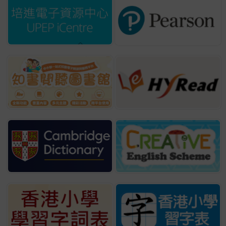
2025/26 公益少年團中國象
棋大賽
成績:
殿軍
童心祝福 利是封設計比賽
2026
成績:
銀獎
創意戲劇節 2026
成績:
傑出獎
正欣杯 國際體育舞蹈公開