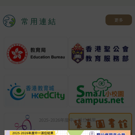
成績:
優等獎 及 傑出演出獎
更多
常用連結
第七十八屆香港學校音樂節
成績:
(教堂音樂)季軍 及 鋼琴(一
級)季軍，銀獎，銅獎
第五十一屆全港青年學藝比
賽 2026 香港小學數學精英
選拔賽
成績:
計算競賽三等獎
壁球生力軍招募計劃2025
Squash Talent
2025-2026年度中一派位結果
Foundation Programme
2025/26