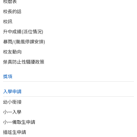
校曆表
校長的話
校訊
升中成績(派位情況)
暴雨/(颱風停課安排)
校友動向
榮真防止性騷擾政策
獎項
入學申請
幼小銜接
小一入學
小一備取生申請
插班生申請