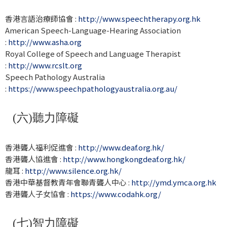
香港言語治療師協會 :
http://www.speechtherapy.org.hk
American Speech-Language-Hearing Association
:
http://www.asha.org
Royal College of Speech and Language Therapist
:
http://www.rcslt.org
Speech Pathology Australia
:
https://www.speechpathologyaustralia.org.au/
(六)聽力障礙
香港聾人福利促進會 :
http://www.deaf.org.hk/
香港聾人協進會 :
http://www.hongkongdeaf.org.hk/
龍耳 :
http://www.silence.org.hk/
香港中華基督教青年會聯青聾人中心 :
http://ymd.ymca.org.hk
香港聾人子女協會 :
https://www.codahk.org/
(七)智力障礙