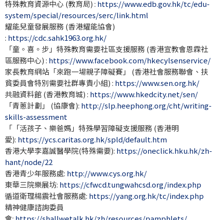
特殊教育資源中心 (教育局) :
https://www.edb.gov.hk/tc/edu-
system/special/resources/serc/link.html
耀能兒童發展服務 (香港耀能協會)
:
https://cdc.sahk1963.org.hk/
「童。喜。步」特殊教育需要社區支援服務 (香港宣教會恩霖社
區服務中心) :
https://www.facebook.com/hkecylsenservice/
家長教育網站「來跑一場親子障礙賽」 (香港社會服務聯會、扶
貧委員會特別需要社群專責小組) :
https://www.sen.org.hk/
共融資料館 (香港教育城) :
https://www.hkedcity.net/sen/
「青蔥計劃」 (協康會):
http://slp.heephong.org/cht/writing-
skills-assessment
「「活孩子、樂爸媽」特殊學習障礙支援服務 (香港明
愛):
https://ycs.caritas.org.hk/spld/default.htm
香港大學李嘉誠醫學院(特殊需要):
https://oneclick.hku.hk/zh-
hant/node/22
香港青少年服務處:
http://www.cys.org.hk/
東華三院樂展坊:
https://cfwcd.tungwahcsd.org/index.php
循道衛理楊震社會服務處:
https://yang.org.hk/tc/index.php
精神健康諮詢委員
會:
https://shallwetalk.hk/zh/resources/pamphlets/