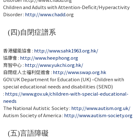
Children and Adults with Attention-Deficit/Hyperactivity
Disorder :
http://www.chadd
.
org
(四)自閉症譜系
香港耀能協會 :
http://www.sahk1963.org.hk/
協康會 :
http://www.heephong.org
育智中心 :
http://www.yukchi.org.hk/
自閉症人士福利促進會 :
http://www.swap.org.hk
GOV.UK Department for Education (UK) –Children with
special educational needs and disabilities (SEND)
:
https://www.gov.uk/children-with-special-educational-
needs
The National Autistic Society :
http://www.autism.org.uk/
Autism Society of America :
http://www.autism-society.org
(五)言語障礙