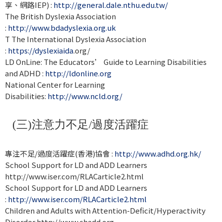
享、網路IEP) :
http://general.dale.nthu.edu.tw/
The British Dyslexia Association
:
http://www.bdadyslexia.org.uk
T The International Dyslexia Association
:
https://
dyslexiaida
.org/
LD OnLine: The Educators’ Guide to Learning Disabilities
and ADHD :
http://ldonline.org
National Center for Learning
Disabilities:
http://www.ncld.org/
(三)注意力不足/過度活躍症
專注不足/過度活躍症(香港)協會 :
http://www.adhd.org.hk/
School Support for LD and ADD Learners
http://www.iser.com/RLACarticle2.html
School Support for LD and ADD Learners
:
http://www.iser.com/RLACarticle2.html
Children and Adults with Attention-Deficit/Hyperactivity
Disorder http://www.chadd.org