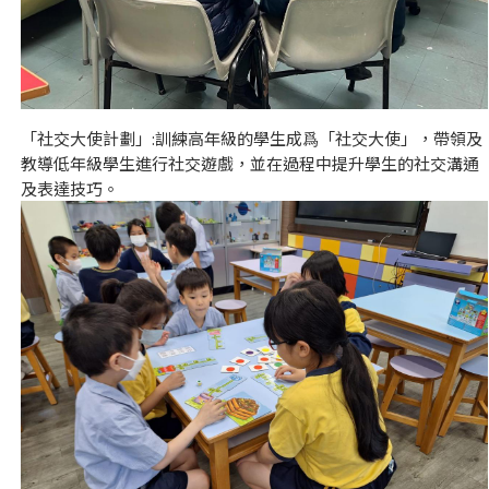
「社交大使計劃」:訓練高年級的學生成爲「社交大使」，帶領及
教導低年級學生進行社交遊戲，並在過程中提升學生的社交溝通
及表達技巧。