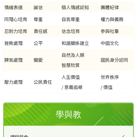
情緒表達
誠信
個人情感認知
團體紀律
同理心培育
尊重
自我尊重
權力與義務
忍耐力培育
責任感
信念培育
參與社羣
挫敗處理
公平
和諧關係建立
中國文化
自然及人類
脾氣處理
關愛
國民身分認同
智慧欣賞
人生價值
世界秩序
壓力處理
公民責任
/ 意義追尋
/ 價值
學與教
課程特色