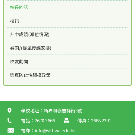
校長的話
校訊
升中成績(派位情況)
暴雨/(颱風停課安排)
校友動向
榮真防止性騷擾政策
學校地址：新界粉嶺吉祥街3號
電話：2670 3666
傳真：2668 2391
電郵：
info@skhwc.edu.hk