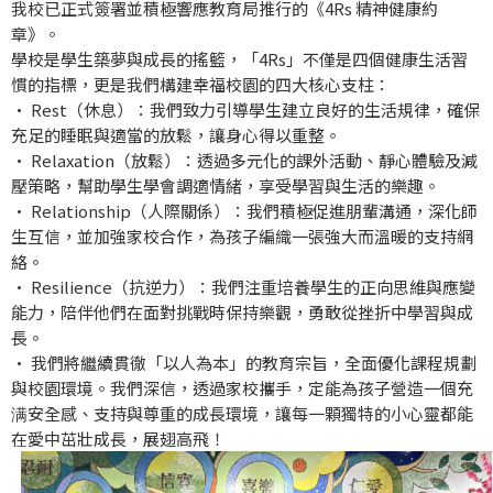
我校已正式簽署並積極響應教育局推行的《4Rs 精神健康約
章》。
學校是學生築夢與成長的搖籃，「4Rs」不僅是四個健康生活習
慣的指標，更是我們構建幸福校園的四大核心支柱：
• Rest（休息）：我們致力引導學生建立良好的生活規律，確保
充足的睡眠與適當的放鬆，讓身心得以重整。
• Relaxation（放鬆）：透過多元化的課外活動、靜心體驗及減
壓策略，幫助學生學會調適情緒，享受學習與生活的樂趣。
• Relationship（人際關係）：我們積極促進朋輩溝通，深化師
生互信，並加強家校合作，為孩子編織一張強大而溫暖的支持網
絡。
• Resilience（抗逆力）：我們注重培養學生的正向思維與應變
能力，陪伴他們在面對挑戰時保持樂觀，勇敢從挫折中學習與成
長。
• 我們將繼續貫徹「以人為本」的教育宗旨，全面優化課程規劃
與校園環境。我們深信，透過家校攜手，定能為孩子營造一個充
满安全感、支持與尊重的成長環境，讓每一顆獨特的小心靈都能
在愛中茁壯成長，展翅高飛！