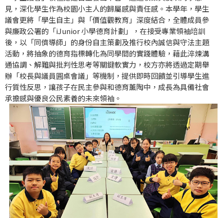
見，深化學生作為校園小主人的歸屬感與責任感。本學年，學生
議會更將「學生自主」與「價值觀教育」深度結合，全體成員參
與廉政公署的「iJunior 小學德育計劃」，在接受專業領袖培訓
後，以「同儕導師」的身份自主策劃及推行校內誠信與守法主題
活動，將抽象的德育指標轉化為同學間的實踐體驗，藉此淬煉溝
通協調、解難與批判性思考等關鍵軟實力，校方亦將透過定期舉
辦「校長與議員圓桌會議」等機制，提供即時回饋並引導學生進
行質性反思，讓孩子在民主參與和德育薰陶中，成長為具備社會
承擔感與優良公民素養的未來領袖。