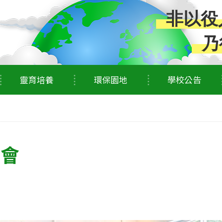
非以役
乃
靈育培養
環保園地
學校公告
享會