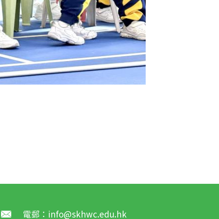
電郵：
info@skhwc.edu.hk